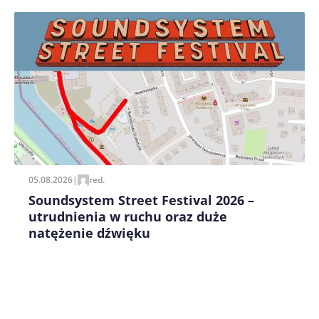
Zapamiętaj moje dane w tej przeglądarce podczas
pisania kolejnych komentarzy.
05.08.2026
|
red.
Soundsystem Street Festival 2026 –
utrudnienia w ruchu oraz duże
natężenie dźwięku