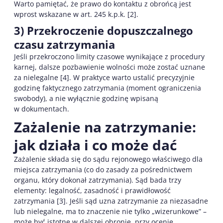
Warto pamiętać, że prawo do kontaktu z obrońcą jest
wprost wskazane w art. 245 k.p.k. [2].
3) Przekroczenie dopuszczalnego
czasu zatrzymania
Jeśli przekroczono limity czasowe wynikające z procedury
karnej, dalsze pozbawienie wolności może zostać uznane
za nielegalne [4]. W praktyce warto ustalić precyzyjnie
godzinę faktycznego zatrzymania (moment ograniczenia
swobody), a nie wyłącznie godzinę wpisaną
w dokumentach.
Zażalenie na zatrzymanie:
jak działa i co może dać
Zażalenie składa się do sądu rejonowego właściwego dla
miejsca zatrzymania (co do zasady za pośrednictwem
organu, który dokonał zatrzymania). Sąd bada trzy
elementy: legalność, zasadność i prawidłowość
zatrzymania [3]. Jeśli sąd uzna zatrzymanie za niezasadne
lub nielegalne, ma to znaczenie nie tylko „wizerunkowe” –
może być istotne w dalszej obronie, przy ocenie