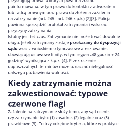
przysługują prawa, o których powinna zostać
poinformowana, w tym prawo do kontaktu z adwokatem
lub radcą prawnym oraz prawo do złożenia zażalenia
na zatrzymanie (art. 245 i art. 246 k.p.k.) [2][3]. Policja
powinna sporządzić protokół zatrzymania i wskazać
przyczyny zatrzymania.
Istotny jest też czas. Zatrzymanie nie może trwać dowolnie
długo. Jeżeli zatrzymany zostaje
przekazany do dyspozycji
sądu
wraz z wnioskiem o tymczasowe aresztowanie,
obowiązują ustawowe limity, w tym reguła „48 godzin + 24
godziny” wynikająca z k.p.k. [4]. Przekroczenie
dopuszczalnych terminów może oznaczać nielegalność
dalszego pozbawienia wolności.
Kiedy zatrzymanie można
zakwestionować: typowe
czerwone flagi
Zażalenie na zatrzymanie służy temu, aby sąd ocenił,
czy zatrzymanie było: (1) zasadne, (2) legalne oraz (3)
prawidłowe [3]. To trzy odrębne kryteria, które w praktyce