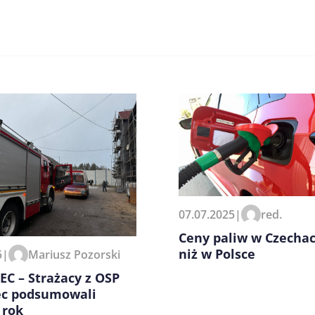
zeglądarce podczas pisania
07.07.2025
|
red.
Ceny paliw w Czechac
niż w Polsce
5
|
Mariusz Pozorski
C – Strażacy z OSP
ec podsumowali
 rok