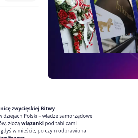
nicę zwycięskiej Bitwy
 w dziejach Polski – władze samorządowe
ów, złożą
wiązanki
pod tablicami
egdyś w mieście, po czym odprawiona
Bonifacego
.