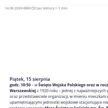
14.08.2025
80
Czas lektury:
< 1
min
Piątek, 15 sierpnia
godz. 10:50
– w
Święto Wojska Polskiego oraz w rocz
Warszawskiej
z 1920 roku – jednej z najważniejszych
oraz przedstawiciele organizacji, w imieniu mieszkańc
upamiętniającymi jednostki wojskowe stacjonujące ni
zostanie uroczysta
Msza Święta w kościele pw. Św. 