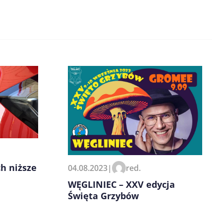
h niższe
04.08.2023
|
red.
WĘGLINIEC – XXV edycja
Święta Grzybów