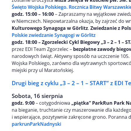
Święto Wojska Polskiego. Rocznica Bitwy Warszawskie
godz. 15:00 – 16:00
– Zapraszamy na wyjątkowe zwiedza
w Niemczech. Niepowtarzalna okazja, by zajrzeć do w
Kulturowego Synagoga w Görlitz
.
Zwiedzanie z Po
Polskie zwiedzanie Synagogi w Görlitz
godz. 18:00 – Zgorzelecki Cykl Biegowy „3 – 2 – 1 – S
przez EDI Team Zgorzelec –
bezpłatne zawody biego
narodowych świąt. Aktywny sposób na uczczenie 105. 
Wojska Polskiego, zarówno dla wytrawnych sportowców,
miejski przy ul Maratońskiej.
Drugi bieg z cyklu „3 – 2 – 1 – START” z EDI 
Sobota, 16 sierpnia
godz. 9:00
– cotygodniowa
„piątka” ParkRun Park N
na bieganie, truchtanie czy maszerowanie dla każdeg
i wspierające, pozytywnie zakręcone grono. Poranna 
parkrunParkNadnyski