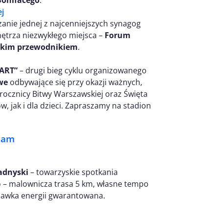
j
nie jednej z najcenniejszych synagog
nętrza niezwykłego miejsca –
Forum
lskim przewodnikiem
.
TART”
– drugi bieg cyklu organizowanego
we
odbywające się przy okazji ważnych,
rocznicy Bitwy Warszawskiej oraz Święta
 jak i dla dzieci. Zapraszamy na stadion
Team
adnyski
– towarzyskie spotkania
o – malownicza trasa 5 km, własne tempo
dawka energii gwarantowana.