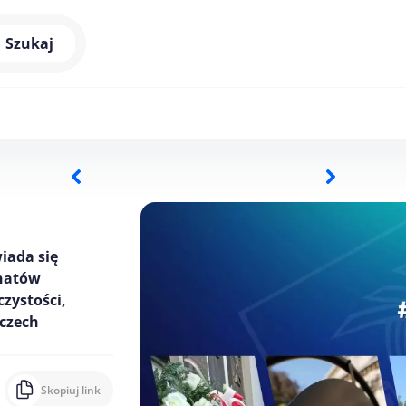
Szukaj
iada się
onatów
zystości,
mczech
Skopiuj link