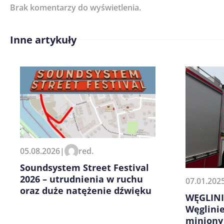
Brak komentarzy do wyświetlenia.
Imię/ Nick*
Inne artykuły
Treść komentarza*
Zapamiętaj moje dane w tej pr
05.08.2026
|
red.
kolejnych komentarzy.
Soundsystem Street Festival
2026 – utrudnienia w ruchu
07.01.202
oraz duże natężenie dźwięku
WĘGLINIE
Węglini
miniony