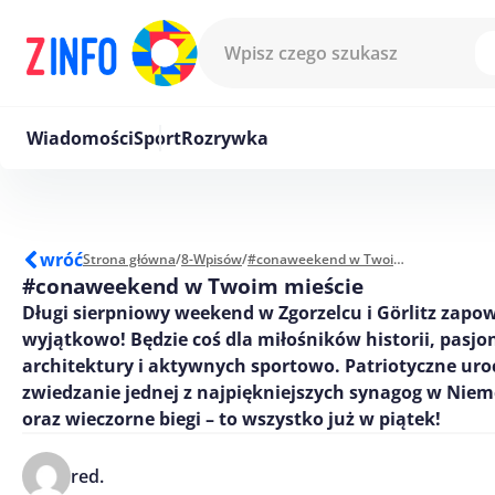
Przejdź do treści
Wiadomości
Sport
Rozrywka
wróć
Strona główna
/
8-Wpisów
/
#conaweekend w Twoim mieście
#conaweekend w Twoim mieście
Długi sierpniowy weekend w Zgorzelcu i Görlitz zapow
wyjątkowo! Będzie coś dla miłośników historii, pasj
architektury i aktywnych sportowo. Patriotyczne uroc
zwiedzanie jednej z najpiękniejszych synagog w Nie
oraz wieczorne biegi – to wszystko już w piątek!
red.