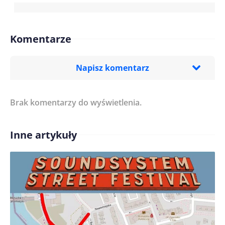
Komentarze
Napisz komentarz
Brak komentarzy do wyświetlenia.
Imię/ Nick*
Inne artykuły
Treść komentarza*