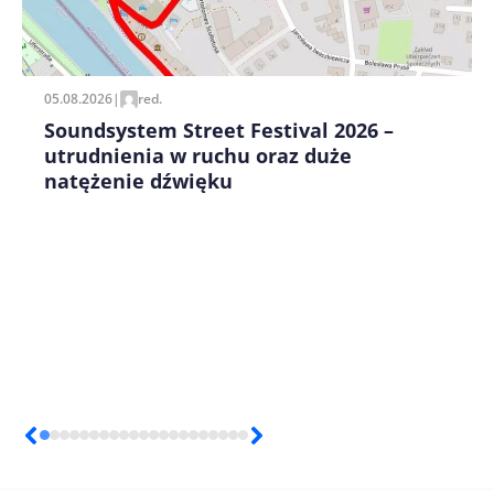
Zapamiętaj moje dane w tej przeglądarce podczas
pisania kolejnych komentarzy.
05.08.2026
|
red.
Soundsystem Street Festival 2026 –
utrudnienia w ruchu oraz duże
natężenie dźwięku