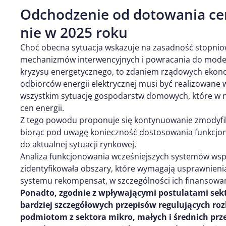
Odchodzenie od dotowania cen
nie w 2025 roku
Choć obecna sytuacja wskazuje na zasadność stopni
mechanizmów interwencyjnych i powracania do model
kryzysu energetycznego, to zdaniem rządowych ekon
odbiorców energii elektrycznej musi być realizowane
wszystkim sytuację gospodarstw domowych, które w n
cen energii.
Z tego powodu proponuje się kontynuowanie zmodyfik
biorąc pod uwagę konieczność dostosowania funkcj
do aktualnej sytuacji rynkowej.
Analiza funkcjonowania wcześniejszych systemów wspa
zidentyfikowała obszary, które wymagają usprawnienia
systemu rekompensat, w szczególności ich finansowani
Ponadto, zgodnie z wpływającymi postulatami sek
bardziej szczegółowych przepisów regulujących ro
podmiotom z sektora mikro, małych i średnich prze