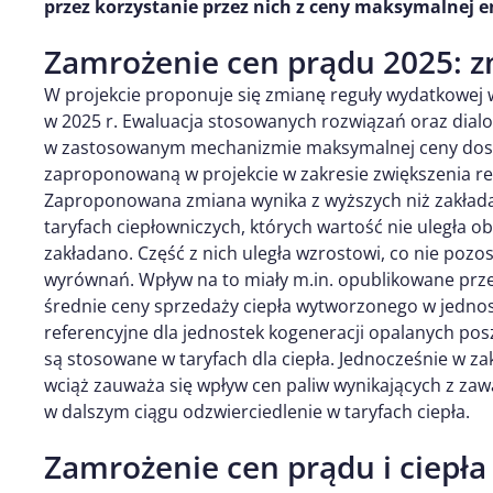
przez korzystanie przez nich z ceny maksymalnej en
Zamrożenie cen prądu 2025: z
W projekcie proponuje się zmianę reguły wydatkowej 
w 2025 r. Ewaluacja stosowanych rozwiązań oraz dial
w zastosowanym mechanizmie maksymalnej ceny dost
zaproponowaną w projekcie w zakresie zwiększenia re
Zaproponowana zmiana wynika z wyższych niż zakła
taryfach ciepłowniczych, których wartość nie uległa o
zakładano. Część z nich uległa wzrostowi, co nie poz
wyrównań. Wpływ na to miały m.in. opublikowane prze
średnie ceny sprzedaży ciepła wytworzonego w jednos
referencyjne dla jednostek kogeneracji opalanych pos
są stosowane w taryfach dla ciepła. Jednocześnie w z
wciąż zauważa się wpływ cen paliw wynikających z zaw
w dalszym ciągu odzwierciedlenie w taryfach ciepła.
Zamrożenie cen prądu i ciepła 