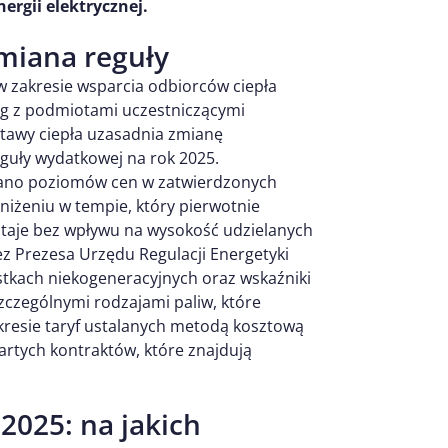
ergii elektrycznej.
miana reguły
w zakresie wsparcia odbiorców ciepła
og z podmiotami uczestniczącymi
awy ciepła uzasadnia zmianę
guły wydatkowej na rok 2025.
dano poziomów cen w zatwierdzonych
bniżeniu w tempie, który pierwotnie
ostaje bez wpływu na wysokość udzielanych
z Prezesa Urzędu Regulacji Energetyki
tkach niekogeneracyjnych oraz wskaźniki
zczególnymi rodzajami paliw, które
akresie taryf ustalanych metodą kosztową
artych kontraktów, które znajdują
2025: na jakich