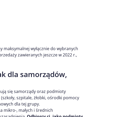
ny maksymalnej wyłącznie do wybranych
rzedaży zawieranych jeszcze w 2022 r.,
ak dla samorządów,
jdują się samorządy oraz podmioty
(szkoły, szpitale, żłobki, ośrodki pomocy
nowych dla tej grupy.
la mikro-, małych i średnich
 uzasadnienia.
Odbiorcy ci, jako podmioty