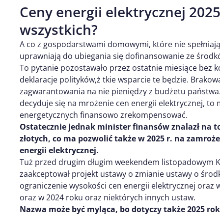
Ceny energii elektrycznej 2025
wszystkich?
A co z gospodarstwami domowymi, które nie spełniają
uprawniają do ubiegania się dofinansowanie ze środ
To pytanie pozostawało przez ostatnie miesiące bez 
deklaracje polityków,ż tkie wsparcie te będzie. Brako
zagwarantowania na nie pieniędzy z budżetu państw
decyduje się na mrożenie cen energii elektrycznej, t
energetycznych finansowo zrekompensować.
Ostatecznie jednak minister finansów znalazł na t
złotych, co ma pozwolić także w 2025 r. na zamroż
energii elektrycznej.
Tuż przed drugim długim weekendem listopadowym K
zaakceptował projekt ustawy o zmianie ustawy o śro
ograniczenie wysokości cen energii elektrycznej oraz
oraz w 2024 roku oraz niektórych innych ustaw.
Nazwa może być myląca, bo dotyczy także 2025 rok