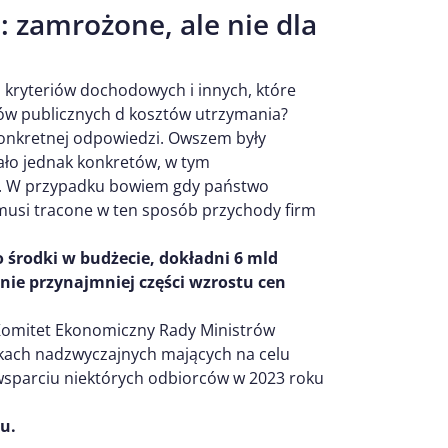
: zamrożone, ale nie dla
 kryteriów dochodowych i innych, które
ków publicznych d kosztów utrzymania?
konkretnej odpowiedzi. Owszem były
wało jednak konkretów, w tym
a. W przypadku bowiem gdy państwo
o musi tracone w ten sposób przychody firm
o środki w budżecie, dokładni 6 mld
enie przynajmniej części wzrostu cen
omitet Ekonomiczny Rady Ministrów
dkach nadzwyczajnych mających na celu
 wsparciu niektórych odbiorców w 2023 roku
u.