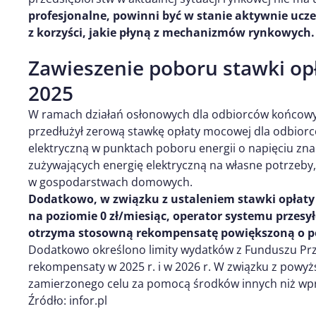
profesjonalne, powinni być w stanie aktywnie ucze
z korzyści, jakie płyną z mechanizmów rynkowych.
Zawieszenie poboru stawki op
2025
W ramach działań osłonowych dla odbiorców końcowyc
przedłużył zerową stawkę opłaty mocowej dla odbior
elektryczną w punktach poboru energii o napięciu zn
zużywających energię elektryczną na własne potrzeb
w gospodarstwach domowych.
Dodatkowo, w związku z ustaleniem stawki opłat
na poziomie 0 zł/miesiąc, operator systemu przes
otrzyma stosowną rekompensatę powiększoną o p
Dodatkowo określono limity wydatków z Funduszu Prze
rekompensaty w 2025 r. i w 2026 r. W związku z powyż
zamierzonego celu za pomocą środków innych niż wpr
Źródło: infor.pl