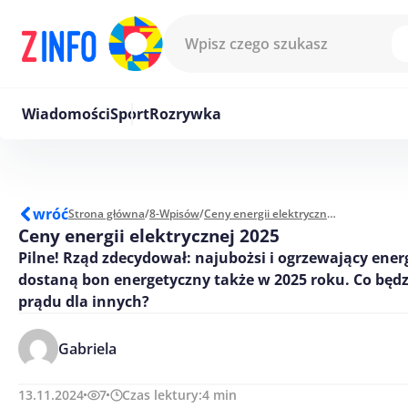
Przejdź do treści
Wiadomości
Sport
Rozrywka
wróć
Strona główna
/
8-Wpisów
/
Ceny energii elektrycznej 2025
Ceny energii elektrycznej 2025
Pilne! Rząd zdecydował: najubożsi i ogrzewający ener
dostaną bon energetyczny także w 2025 roku. Co będz
prądu dla innych?
Gabriela
13.11.2024
7
Czas lektury:
4
min