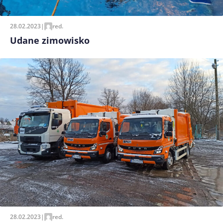
28.02.2023
|
red.
Udane zimowisko
28.02.2023
|
red.