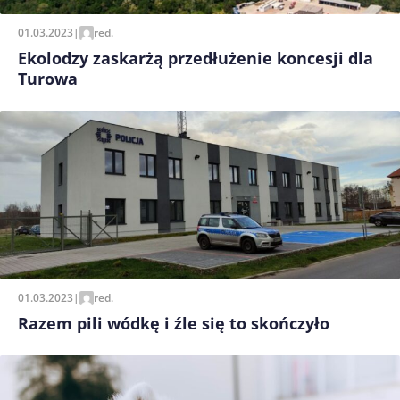
01.03.2023
|
red.
Ekolodzy zaskarżą przedłużenie koncesji dla
Turowa
01.03.2023
|
red.
Razem pili wódkę i źle się to skończyło