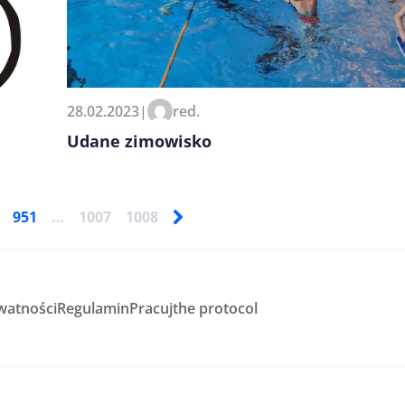
28.02.2023
|
red.
Udane zimowisko
951
…
1007
1008
watności
Regulamin
Pracuj
the protocol