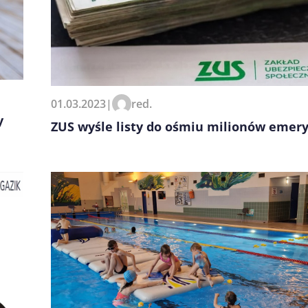
01.03.2023
|
red.
y
ZUS wyśle listy do ośmiu milionów emer