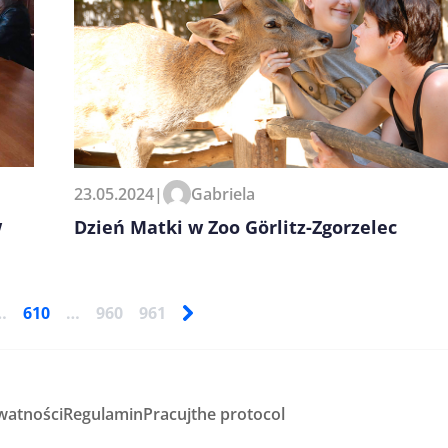
23.05.2024
|
Gabriela
w
Dzień Matki w Zoo Görlitz-Zgorzelec
…
610
…
960
961
watności
Regulamin
Pracuj
the protocol