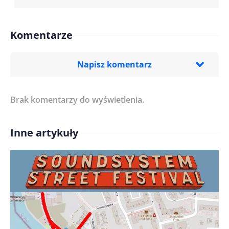
Komentarze
Napisz komentarz
Brak komentarzy do wyświetlenia.
Imię/ Nick*
Inne artykuły
Treść komentarza*
Zapamiętaj moje dane w tej przeglądarce podczas