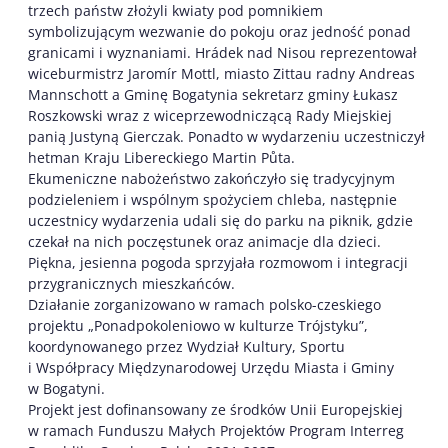
trzech państw złożyli kwiaty pod pomnikiem
symbolizującym wezwanie do pokoju oraz jedność ponad
granicami i wyznaniami. Hrádek nad Nisou reprezentował
wiceburmistrz Jaromír Mottl, miasto Zittau radny Andreas
Mannschott a Gminę Bogatynia sekretarz gminy Łukasz
Roszkowski wraz z wiceprzewodniczącą Rady Miejskiej
panią Justyną Gierczak. Ponadto w wydarzeniu uczestniczył
hetman Kraju Libereckiego Martin Půta.
Ekumeniczne nabożeństwo zakończyło się tradycyjnym
podzieleniem i wspólnym spożyciem chleba, następnie
uczestnicy wydarzenia udali się do parku na piknik, gdzie
czekał na nich poczęstunek oraz animacje dla dzieci.
Piękna, jesienna pogoda sprzyjała rozmowom i integracji
przygranicznych mieszkańców.
Działanie zorganizowano w ramach polsko-czeskiego
projektu „Ponadpokoleniowo w kulturze Trójstyku”,
koordynowanego przez Wydział Kultury, Sportu
i Współpracy Międzynarodowej Urzędu Miasta i Gminy
w Bogatyni.
Projekt jest dofinansowany ze środków Unii Europejskiej
w ramach Funduszu Małych Projektów Program Interreg