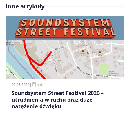
Inne artykuły
Treść komentarza*
Zapamiętaj moje dane w tej przeglądarce podczas
pisania kolejnych komentarzy.
05.08.2026
|
red.
Soundsystem Street Festival 2026 –
utrudnienia w ruchu oraz duże
natężenie dźwięku