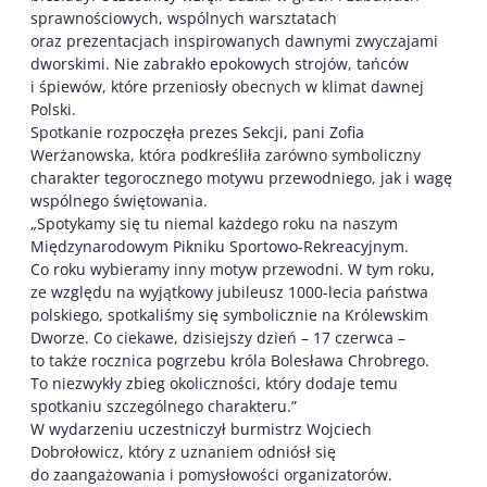
sprawnościowych, wspólnych warsztatach
oraz prezentacjach inspirowanych dawnymi zwyczajami
dworskimi. Nie zabrakło epokowych strojów, tańców
i śpiewów, które przeniosły obecnych w klimat dawnej
Polski.
Spotkanie rozpoczęła prezes Sekcji, pani Zofia
Werżanowska, która podkreśliła zarówno symboliczny
charakter tegorocznego motywu przewodniego, jak i wagę
wspólnego świętowania.
„Spotykamy się tu niemal każdego roku na naszym
Międzynarodowym Pikniku Sportowo-Rekreacyjnym.
Co roku wybieramy inny motyw przewodni. W tym roku,
ze względu na wyjątkowy jubileusz 1000-lecia państwa
polskiego, spotkaliśmy się symbolicznie na Królewskim
Dworze. Co ciekawe, dzisiejszy dzień – 17 czerwca –
to także rocznica pogrzebu króla Bolesława Chrobrego.
To niezwykły zbieg okoliczności, który dodaje temu
spotkaniu szczególnego charakteru.”
W wydarzeniu uczestniczył burmistrz Wojciech
Dobrołowicz, który z uznaniem odniósł się
do zaangażowania i pomysłowości organizatorów.