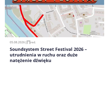
Zapamiętaj moje dane w tej przeglądarce podczas
pisania kolejnych komentarzy.
05.08.2026
|
red.
Soundsystem Street Festival 2026 –
utrudnienia w ruchu oraz duże
natężenie dźwięku