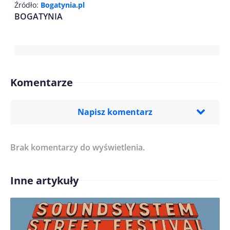
Źródło:
Bogatynia.pl
BOGATYNIA
Komentarze
Napisz komentarz
Brak komentarzy do wyświetlenia.
Imię/ Nick*
Inne artykuły
Treść komentarza*