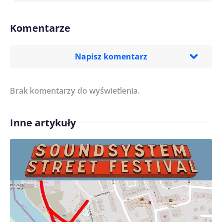
Komentarze
Napisz komentarz
Brak komentarzy do wyświetlenia.
Imię/ Nick*
Inne artykuły
Treść komentarza*
Zapamiętaj moje dane w tej przeglądarce podczas