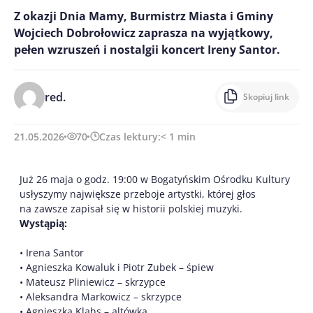
Z okazji Dnia Mamy, Burmistrz Miasta i Gminy
Wojciech Dobrołowicz zaprasza na wyjątkowy,
pełen wzruszeń i nostalgii koncert Ireny Santor.
red.
Skopiuj link
21.05.2026
70
Czas lektury:
< 1
min
Już 26 maja o godz. 19:00 w Bogatyńskim Ośrodku Kultury
usłyszymy największe przeboje artystki, której głos
na zawsze zapisał się w historii polskiej muzyki.
Wystąpią:
• Irena Santor
• Agnieszka Kowaluk i Piotr Zubek – śpiew
• Mateusz Pliniewicz – skrzypce
• Aleksandra Markowicz – skrzypce
• Agnieszka Klahs – altówka