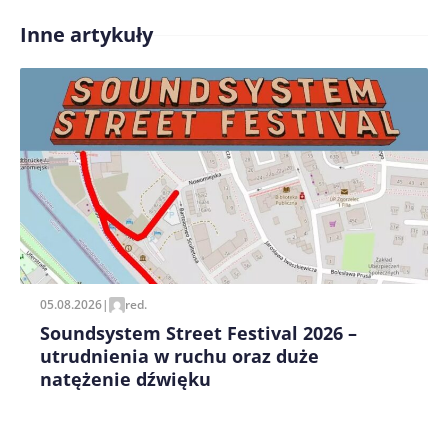
Inne artykuły
Treść komentarza*
Zapamiętaj moje dane w tej przeglądarce podczas
pisania kolejnych komentarzy.
05.08.2026
|
red.
Soundsystem Street Festival 2026 –
utrudnienia w ruchu oraz duże
natężenie dźwięku