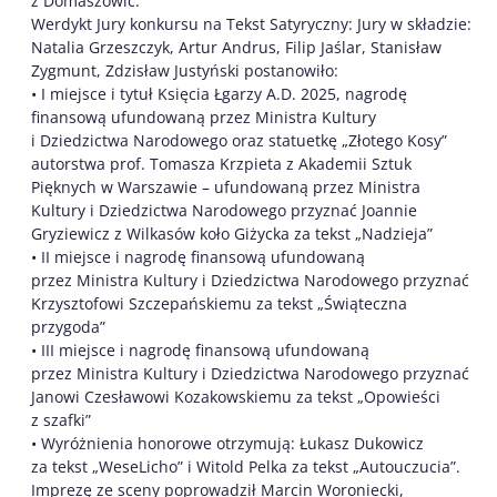
z Domaszowic.
Werdykt Jury konkursu na Tekst Satyryczny: Jury w składzie:
Natalia Grzeszczyk, Artur Andrus, Filip Jaślar, Stanisław
Zygmunt, Zdzisław Justyński postanowiło:
• I miejsce i tytuł Księcia Łgarzy A.D. 2025, nagrodę
finansową ufundowaną przez Ministra Kultury
i Dziedzictwa Narodowego oraz statuetkę „Złotego Kosy”
autorstwa prof. Tomasza Krzpieta z Akademii Sztuk
Pięknych w Warszawie – ufundowaną przez Ministra
Kultury i Dziedzictwa Narodowego przyznać Joannie
Gryziewicz z Wilkasów koło Giżycka za tekst „Nadzieja”
• II miejsce i nagrodę finansową ufundowaną
przez Ministra Kultury i Dziedzictwa Narodowego przyznać
Krzysztofowi Szczepańskiemu za tekst „Świąteczna
przygoda”
• III miejsce i nagrodę finansową ufundowaną
przez Ministra Kultury i Dziedzictwa Narodowego przyznać
Janowi Czesławowi Kozakowskiemu za tekst „Opowieści
z szafki”
• Wyróżnienia honorowe otrzymują: Łukasz Dukowicz
za tekst „WeseLicho” i Witold Pelka za tekst „Autouczucia”.
Imprezę ze sceny poprowadził Marcin Woroniecki,