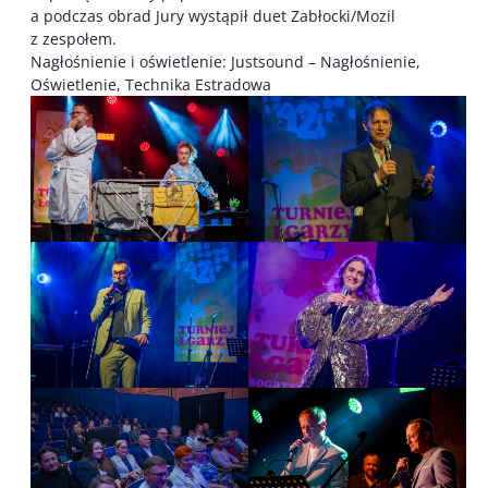
a podczas obrad Jury wystąpił duet Zabłocki/Mozil
z zespołem.
Nagłośnienie i oświetlenie: Justsound – Nagłośnienie,
Oświetlenie, Technika Estradowa