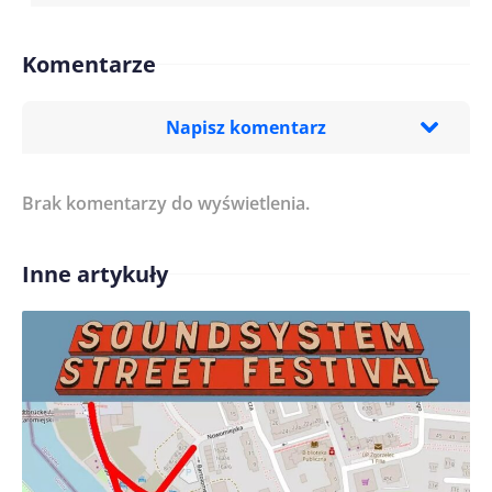
Komentarze
Napisz komentarz
Brak komentarzy do wyświetlenia.
Imię/ Nick*
Inne artykuły
Treść komentarza*
Zapamiętaj moje dane w tej przeglądarce podczas