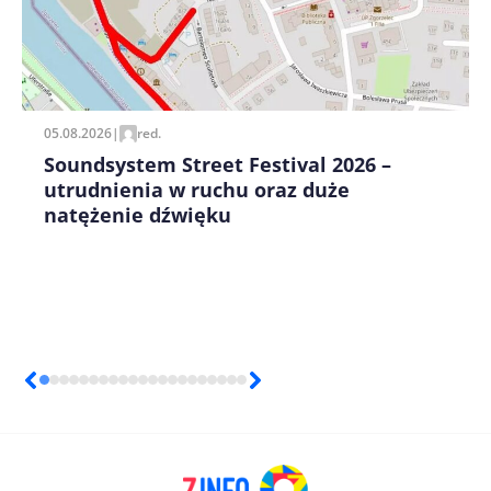
Zapamiętaj moje dane w tej przeglądarce podczas
pisania kolejnych komentarzy.
05.08.2026
|
red.
Soundsystem Street Festival 2026 –
utrudnienia w ruchu oraz duże
natężenie dźwięku