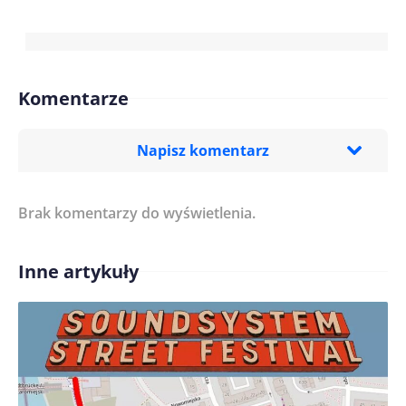
Komentarze
Napisz komentarz
Brak komentarzy do wyświetlenia.
Imię/ Nick*
Inne artykuły
Treść komentarza*