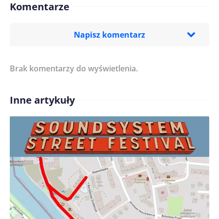
Komentarze
Napisz komentarz
Brak komentarzy do wyświetlenia.
Imię/ Nick*
Inne artykuły
Treść komentarza*
Zapamiętaj moje dane w tej przeglądarce podczas
pisania kolejnych komentarzy.