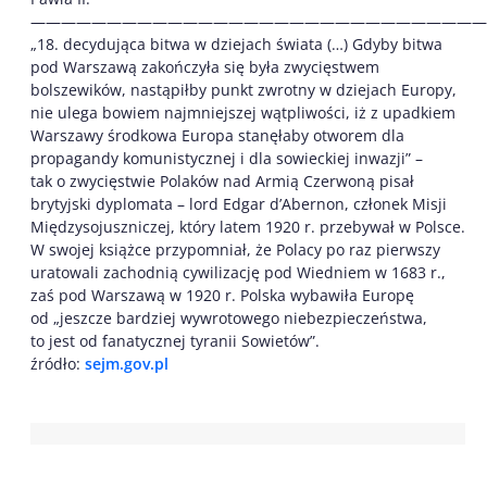
——————————————————————————————
„18. decydująca bitwa w dziejach świata (…) Gdyby bitwa
pod Warszawą zakończyła się była zwycięstwem
bolszewików, nastąpiłby punkt zwrotny w dziejach Europy,
nie ulega bowiem najmniejszej wątpliwości, iż z upadkiem
Warszawy środkowa Europa stanęłaby otworem dla
propagandy komunistycznej i dla sowieckiej inwazji” –
tak o zwycięstwie Polaków nad Armią Czerwoną pisał
brytyjski dyplomata – lord Edgar d’Abernon, członek Misji
Międzysojuszniczej, który latem 1920 r. przebywał w Polsce.
W swojej książce przypomniał, że Polacy po raz pierwszy
uratowali zachodnią cywilizację pod Wiedniem w 1683 r.,
zaś pod Warszawą w 1920 r. Polska wybawiła Europę
od „jeszcze bardziej wywrotowego niebezpieczeństwa,
to jest od fanatycznej tyranii Sowietów”.
źródło:
sejm.gov.pl