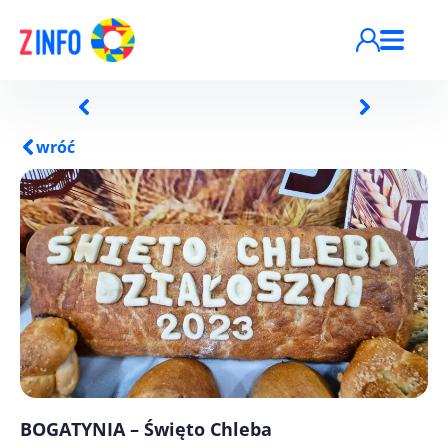
Przejdź do treści
wróć
BOGATYNIA – Święto Chleba