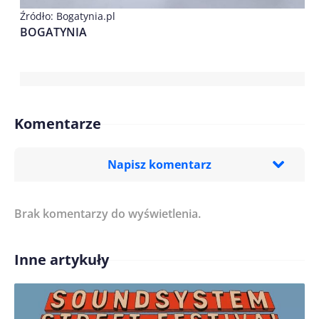
Źródło: Bogatynia.pl
BOGATYNIA
Komentarze
Napisz komentarz
Brak komentarzy do wyświetlenia.
Imię/ Nick*
Inne artykuły
Treść komentarza*