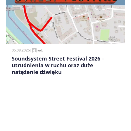
Zapamiętaj moje dane w tej przeglądarce podczas
pisania kolejnych komentarzy.
05.08.2026
|
red.
Soundsystem Street Festival 2026 –
utrudnienia w ruchu oraz duże
natężenie dźwięku