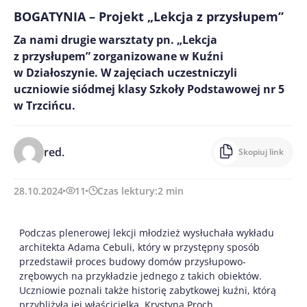
BOGATYNIA – Projekt „Lekcja z przysłupem”
Za nami drugie warsztaty pn. „Lekcja
z przysłupem” zorganizowane w Kuźni
w Działoszynie. W zajęciach uczestniczyli
uczniowie siódmej klasy Szkoły Podstawowej nr 5
w Trzcińcu.
red.
Skopiuj link
28.10.2024
11
Czas lektury:
2
min
Podczas plenerowej lekcji młodzież wysłuchała wykładu
architekta Adama Cebuli, który w przystępny sposób
przedstawił proces budowy domów przysłupowo-
zrębowych na przykładzie jednego z takich obiektów.
Uczniowie poznali także historię zabytkowej kuźni, którą
przybliżyła jej właścicielka, Krystyna Proch.