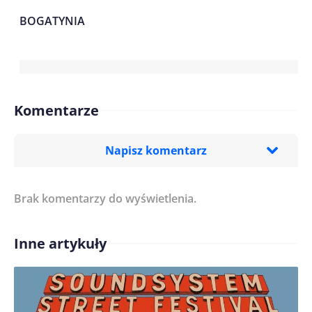
BOGATYNIA
Komentarze
Napisz komentarz
Brak komentarzy do wyświetlenia.
Imię/ Nick*
Inne artykuły
Treść komentarza*