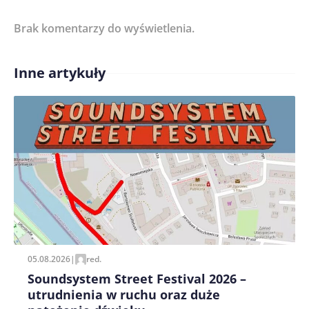
Brak komentarzy do wyświetlenia.
Imię/ Nick*
Inne artykuły
Treść komentarza*
Zapamiętaj moje dane w tej przeglądarce podczas
pisania kolejnych komentarzy.
05.08.2026
|
red.
Soundsystem Street Festival 2026 –
utrudnienia w ruchu oraz duże