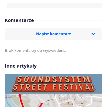
Komentarze
Napisz komentarz
Brak komentarzy do wyświetlenia.
Imię/ Nick*
Inne artykuły
Treść komentarza*