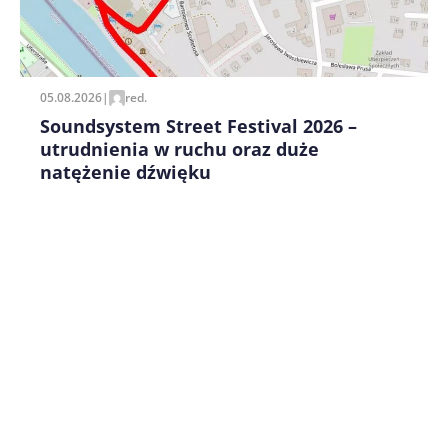
Zapamiętaj moje dane w tej przeglądarce podczas
pisania kolejnych komentarzy.
05.08.2026
|
red.
Soundsystem Street Festival 2026 –
utrudnienia w ruchu oraz duże
natężenie dźwięku