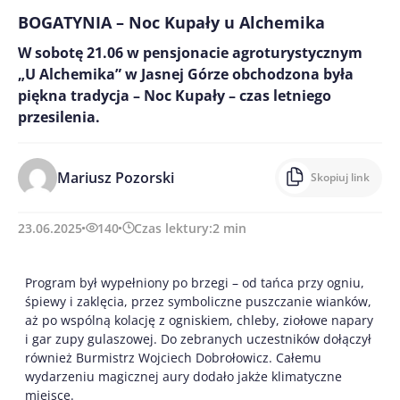
BOGATYNIA – Noc Kupały u Alchemika
W sobotę 21.06 w pensjonacie agroturystycznym
„U Alchemika” w Jasnej Górze obchodzona była
piękna tradycja – Noc Kupały – czas letniego
przesilenia.
Mariusz Pozorski
Skopiuj link
23.06.2025
140
Czas lektury:
2
min
Program był wypełniony po brzegi – od tańca przy ogniu,
śpiewy i zaklęcia, przez symboliczne puszczanie wianków,
aż po wspólną kolację z ogniskiem, chleby, ziołowe napary
i gar zupy gulaszowej. Do zebranych uczestników dołączył
również Burmistrz Wojciech Dobrołowicz. Całemu
wydarzeniu magicznej aury dodało
jakże klimatyczne
miejsce.