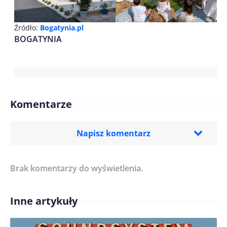
Źródło:
Bogatynia.pl
BOGATYNIA
Komentarze
Napisz komentarz
Brak komentarzy do wyświetlenia.
Imię/ Nick*
Inne artykuły
Treść komentarza*