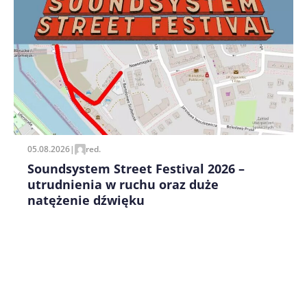
Zapamiętaj moje dane w tej przeglądarce podczas
pisania kolejnych komentarzy.
05.08.2026
|
red.
Soundsystem Street Festival 2026 –
utrudnienia w ruchu oraz duże
natężenie dźwięku