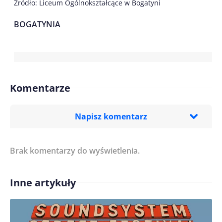
Źródło: Liceum Ogólnokształcące w Bogatyni
BOGATYNIA
Komentarze
Napisz komentarz
Brak komentarzy do wyświetlenia.
Imię/ Nick*
Inne artykuły
Treść komentarza*