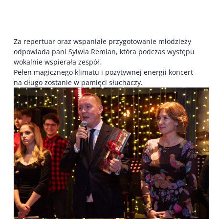
Za repertuar oraz wspaniałe przygotowanie młodzieży
odpowiada pani Sylwia Remian, która podczas występu
wokalnie wspierała zespół.
Pełen magicznego klimatu i pozytywnej energii koncert
na długo zostanie w pamięci słuchaczy.