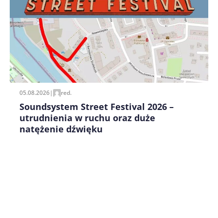
Zapamiętaj moje dane w tej przeglądarce podczas
pisania kolejnych komentarzy.
05.08.2026
|
red.
Soundsystem Street Festival 2026 –
utrudnienia w ruchu oraz duże
natężenie dźwięku