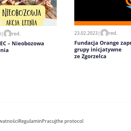
zeglądarce podczas pisania
23.02.2023
|
red.
4
|
red.
Fundacja Orange zap
EC – Nieobozowa
grupy inicjatywne
tnia
ze Zgorzelca
watności
Regulamin
Pracuj
the protocol