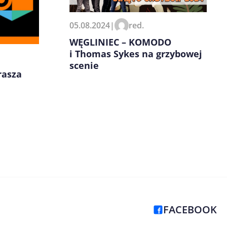
05.08.2024
|
red.
WĘGLINIEC – KOMODO
i Thomas Sykes na grzybowej
scenie
rasza
FACEBOOK