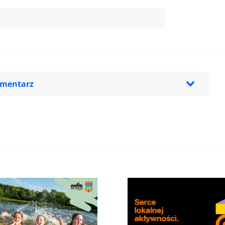
omentarz