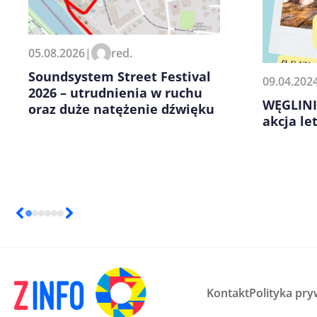
Zapamiętaj moje dane w tej pr
05.08.2026
|
red.
kolejnych komentarzy.
Soundsystem Street Festival
09.04.202
2026 – utrudnienia w ruchu
WĘGLINI
oraz duże natężenie dźwięku
akcja le
Kontakt
Polityka pry