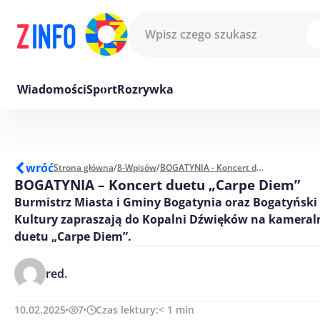
Przejdź do treści
Wiadomości
Sport
Rozrywka
wróć
Strona główna
/
8-Wpisów
/
BOGATYNIA - Koncert duetu „Carpe Diem”
BOGATYNIA – Koncert duetu „Carpe Diem”
Burmistrz Miasta i Gminy Bogatynia oraz Bogatyński
Kultury zapraszają do Kopalni Dźwięków na kameral
duetu „Carpe Diem”.
red.
10.02.2025
7
Czas lektury:
< 1
min