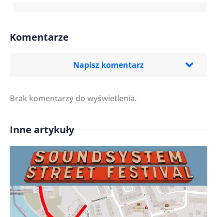
Komentarze
Napisz komentarz
Brak komentarzy do wyświetlenia.
Imię/ Nick*
Inne artykuły
Treść komentarza*