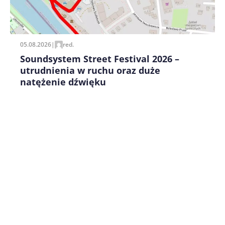
Zapamiętaj moje dane w tej przeglądarce podczas
pisania kolejnych komentarzy.
05.08.2026
|
red.
Soundsystem Street Festival 2026 –
utrudnienia w ruchu oraz duże
natężenie dźwięku