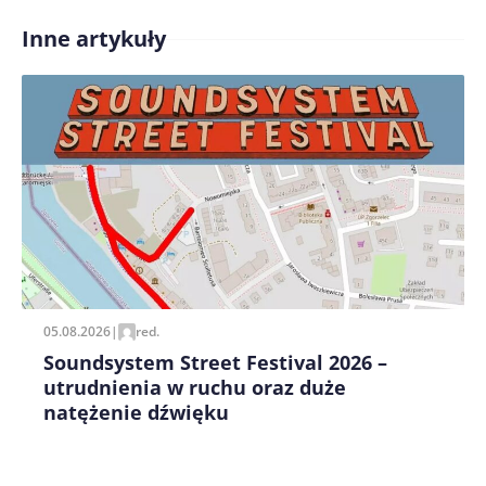
Inne artykuły
Treść komentarza*
Zapamiętaj moje dane w tej przeglądarce podczas
pisania kolejnych komentarzy.
05.08.2026
|
red.
Soundsystem Street Festival 2026 –
utrudnienia w ruchu oraz duże
natężenie dźwięku