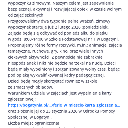
wypoczynku zimowym. Naszym celem jest zapewnienie
bezpiecznej, aktywnej i rozwijającej opieki w czasie wolnym
od zajęć szkolnych.
Przygotowaliśmy dwa tygodnie pełne wrażeń, zimowy
wypoczynek startuje już 2 lutego 2026 (poniedziałek).
Zajęcia będą się odbywać od poniedziałku do piątku
w godz. 8:00-14:00 w Szkole Podstawowej nr 1 w Bogatyni.
Proponujemy różne formy rozrywki, m.in.: animacje, zajęcia
tematyczne, ruchowe, gry, kino, oraz wiele innych
ciekawych aktywności. Z pewnością nie zabraknie
niespodzianek i nikt nie będzie narzekał na nudę. Dzieci
będą miały wypełniony i zorganizowany wolny czas, będąc
pod opieką wykwalifikowanej kadry pedagogicznej.
Dzieci będą mogły skorzystać również w szkole
ze smacznych obiadów.
Warunkiem udziału w zajęciach jest wypełnienie karty
zgłoszeniowej:
https://bogatynia.pl/…/ferie_w_miescie-karta_zgloszenia…
oraz złożenie jej do 23 stycznia 2026 w Ośrodku Pomocy
Społecznej w Bogatyni.
Liczba miejsc ograniczona!