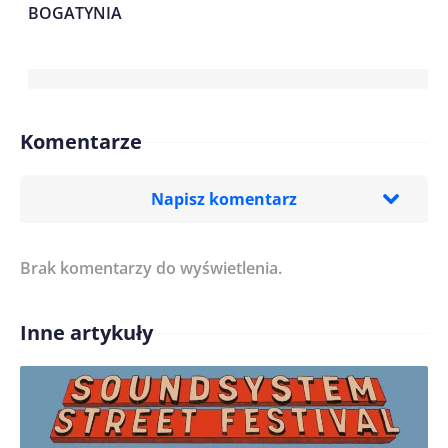
BOGATYNIA
Komentarze
Napisz komentarz
Brak komentarzy do wyświetlenia.
Imię/ Nick*
Inne artykuły
Treść komentarza*