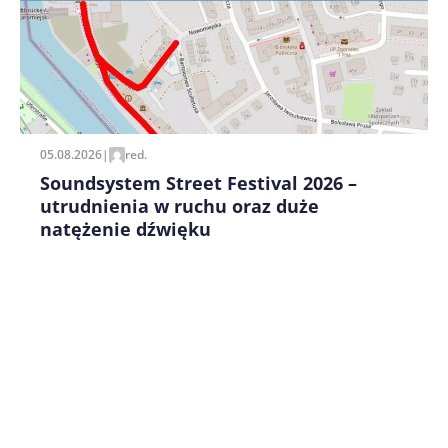
Zapamiętaj moje dane w tej przeglądarce podczas
pisania kolejnych komentarzy.
05.08.2026
|
red.
Soundsystem Street Festival 2026 –
utrudnienia w ruchu oraz duże
natężenie dźwięku