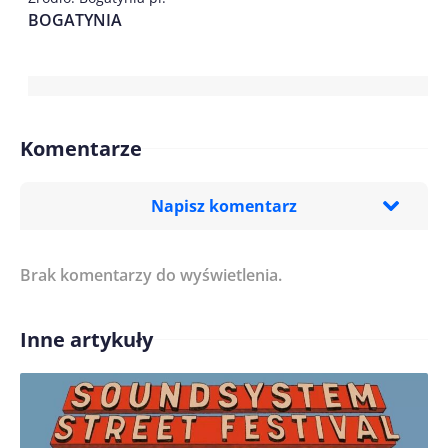
BOGATYNIA
Komentarze
Napisz komentarz
Brak komentarzy do wyświetlenia.
Imię/ Nick*
Inne artykuły
Treść komentarza*