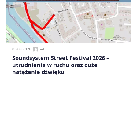
Zapamiętaj moje dane w tej przeglądarce podczas
pisania kolejnych komentarzy.
05.08.2026
|
red.
Soundsystem Street Festival 2026 –
utrudnienia w ruchu oraz duże
natężenie dźwięku