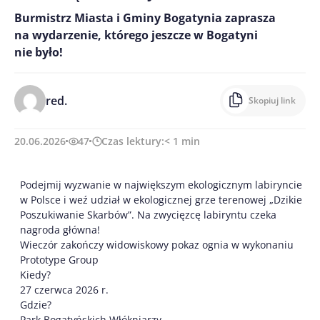
Burmistrz Miasta i Gminy Bogatynia zaprasza
na wydarzenie, którego jeszcze w Bogatyni
nie było!
red.
Skopiuj link
20.06.2026
47
Czas lektury:
< 1
min
Podejmij wyzwanie w największym ekologicznym labiryncie
w Polsce i weź udział w ekologicznej grze terenowej „Dzikie
Poszukiwanie Skarbów”. Na zwycięzcę labiryntu czeka
nagroda główna!
Wieczór zakończy widowiskowy pokaz ognia w wykonaniu
Prototype Group
Kiedy?
27 czerwca 2026 r.
Gdzie?
Park Bogatyńskich Włókniarzy