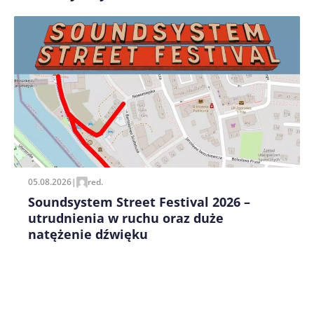
Zapamiętaj moje dane w tej przeglądarce podczas
pisania kolejnych komentarzy.
05.08.2026
|
red.
Soundsystem Street Festival 2026 –
utrudnienia w ruchu oraz duże
natężenie dźwięku