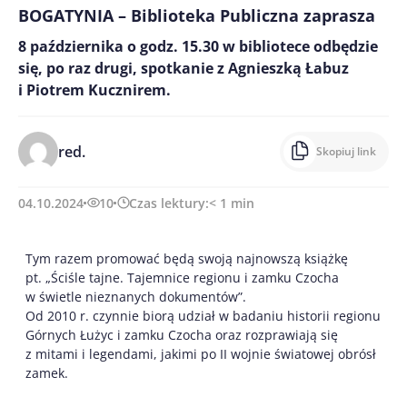
BOGATYNIA – Biblioteka Publiczna zaprasza
8 października o godz. 15.30 w bibliotece odbędzie
się, po raz drugi, spotkanie z Agnieszką Łabuz
i Piotrem Kucznirem.
red.
Skopiuj link
04.10.2024
10
Czas lektury:
< 1
min
Tym razem promować będą swoją najnowszą książkę
pt. „Ściśle tajne. Tajemnice regionu i zamku Czocha
w świetle nieznanych dokumentów”.
Od 2010 r. czynnie biorą udział w badaniu historii regionu
Górnych Łużyc i zamku Czocha oraz rozprawiają się
z mitami i legendami, jakimi po II wojnie światowej obrósł
zamek.