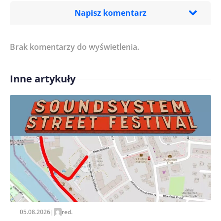
Napisz komentarz
Brak komentarzy do wyświetlenia.
Imię/ Nick*
Inne artykuły
Treść komentarza*
Zapamiętaj moje dane w tej przeglądarce podczas
pisania kolejnych komentarzy.
05.08.2026
|
red.