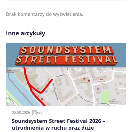
Brak komentarzy do wyświetlenia.
Imię/ Nick*
Inne artykuły
Treść komentarza*
Zapamiętaj moje dane w tej przeglądarce podczas
pisania kolejnych komentarzy.
05.08.2026
|
red.
Soundsystem Street Festival 2026 –
utrudnienia w ruchu oraz duże