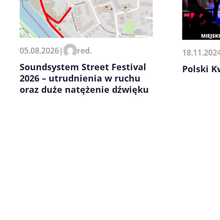
Zapamiętaj moje dane w tej pr
05.08.2026
|
red.
18.11.202
kolejnych komentarzy.
Soundsystem Street Festival
Polski 
2026 – utrudnienia w ruchu
oraz duże natężenie dźwięku