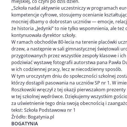
miejskiej, co czyni po dziś dzień.
„Szkoła nadal aktywnie uczestniczy w programach eur
kompetencje cyfrowe, stosujemy ocenianie kształtując
mocniej dbamy o dobrostan uczniów — emocje, relacje
że historia „Jedynki” to nie tylko wspomnienia, ale też
kontynuowała dyrektor szkoły.
W ramach obchodów 80-lecia na terenie placówki uczn
drzew, a następnie w sali gimnastycznej świętowali uro
przygotowanych przez wszystkie zespoły klasowe i ic
podziwiać wystawę fotografii autorstwa pana Pawła Du
w ich codziennej pracy, lecz w niecodzienny sposób.
W tym uroczystym dniu do społeczności szkolnej zostal
którzy dostąpili pasowania na uczniów SP nr 1. W imi
Roszkowski wręczył z tej okazji pierwszakom prezent
w tej szkolnej wędrówce. Dziękujemy wszystkim gościom
za uświetnienie tego dnia swoją obecnością i zaangaż
tekst: Szkoła Podstawowa nr 1
Źródło: Bogatynia.pl
BOGATYNIA