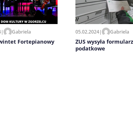
zeglądarce podczas pisania
4
|
Gabriela
05.02.2024
|
Gabriela
Kwintet Fortepianowy
ZUS wysyła formular
podatkowe