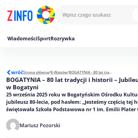
Przejdź do treści
Wiadomości
Sport
Rozrywka
wróć
Strona główna
/
8-Wpisów
/
BOGATYNIA - 80 lat tradycji i historii – Jubileusz SP nr 1 w Bogatyni
BOGATYNIA – 80 lat tradycji i historii – Jubile
w Bogatyni
25 września 2025 roku w Bogatyńskim Ośrodku Kultu
jubileusz 80-lecia, pod hasłem: „Jesteśmy częścią tej h
świętowała Szkoła Podstawowa nr 1 im. Emilii Plater
Mariusz Pozorski