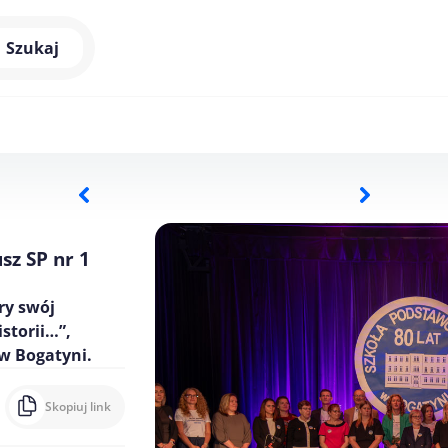
Szukaj
usz SP nr 1
ry swój
istorii…”,
 w Bogatyni.
Skopiuj link