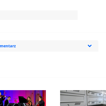
omentarz