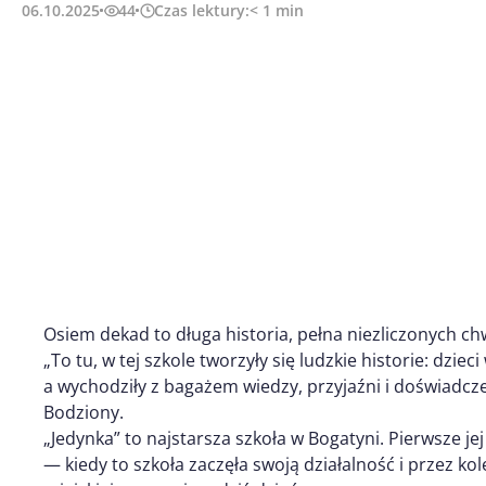
06.10.2025
44
Czas lektury:
< 1
min
Osiem dekad to długa historia, pełna niezliczonych ch
„To tu, w tej szkole tworzyły się ludzkie historie: dziec
a wychodziły z bagażem wiedzy, przyjaźni i doświadcze
Bodziony.
„Jedynka” to najstarsza szkoła w Bogatyni. Pierwsze jej 
— kiedy to szkoła zaczęła swoją działalność i przez ko