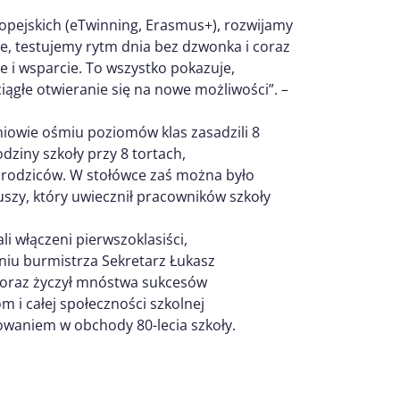
opejskich (eTwinning, Erasmus+), rozwijamy
e, testujemy rytm dnia bez dzwonka i coraz
 i wsparcie. To wszystko pokazuje,
 ciągłe otwieranie się na nowe możliwości”. –
iowie ośmiu poziomów klas zasadzili 8
dziny szkoły przy 8 tortach,
h rodziców. W stołówce zaś można było
szy, który uwiecznił pracowników szkoły
i włączeni pierwszoklasiści,
eniu burmistrza Sekretarz Łukasz
y oraz życzył mnóstwa sukcesów
 i całej społeczności szkolnej
owaniem w obchody 80-lecia szkoły.