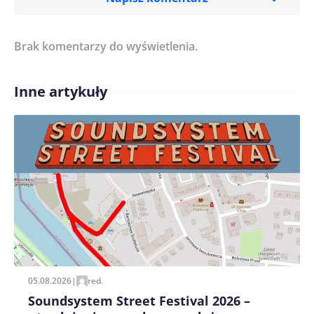
Brak komentarzy do wyświetlenia.
Imię/ Nick*
Inne artykuły
Treść komentarza*
Zapamiętaj moje dane w tej przeglądarce podczas
pisania kolejnych komentarzy.
05.08.2026
|
red.
Soundsystem Street Festival 2026 –