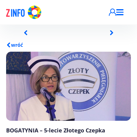
Przejdź do treści
wróć
BOGATYNIA – 5-lecie Złotego Czepka