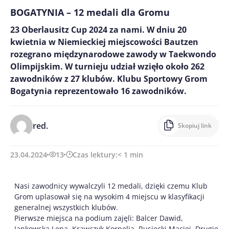
BOGATYNIA – 12 medali dla Gromu
23 Oberlausitz Cup 2024 za nami. W dniu 20
kwietnia w Niemieckiej miejscowości Bautzen
rozegrano międzynarodowe zawody w Taekwondo
Olimpijskim. W turnieju udział wzięło około 262
zawodników z 27 klubów. Klubu Sportowy Grom
Bogatynia reprezentowało 16 zawodników.
red.
Skopiuj link
23.04.2024
13
Czas lektury:
< 1
min
Nasi zawodnicy wywalczyli 12 medali, dzięki czemu Klub
Grom uplasował się na wysokim 4 miejscu w klasyfikacji
generalnej wszystkich klubów.
Pierwsze miejsca na podium zajęli: Balcer Dawid,
Jankowska Lena, Krawczyk Kornelia, Rusiecki Maciej. Drugie