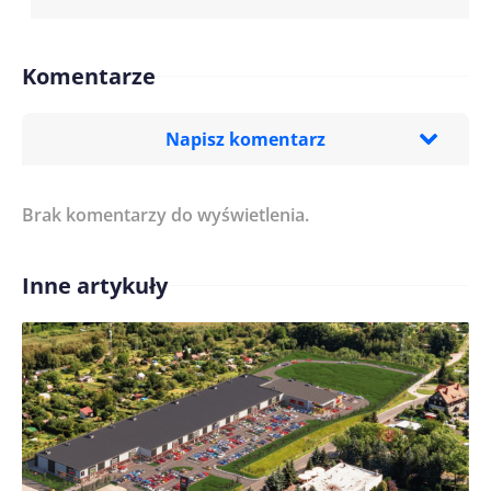
Komentarze
Napisz komentarz
Brak komentarzy do wyświetlenia.
Imię/ Nick*
Inne artykuły
Treść komentarza*
Zapamiętaj moje dane w tej przeglądarce podczas