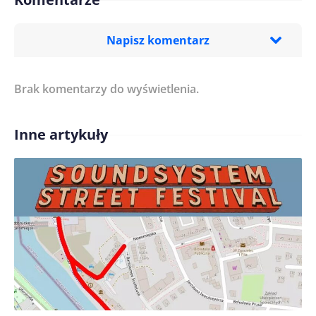
Napisz komentarz
Brak komentarzy do wyświetlenia.
Imię/ Nick*
Inne artykuły
Treść komentarza*
Zapamiętaj moje dane w tej przeglądarce podczas
pisania kolejnych komentarzy.