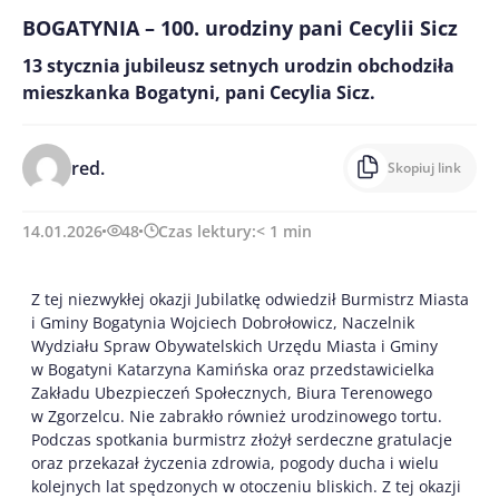
BOGATYNIA – 100. urodziny pani Cecylii Sicz
13 stycznia jubileusz setnych urodzin obchodziła
mieszkanka Bogatyni, pani Cecylia Sicz.
red.
Skopiuj link
14.01.2026
48
Czas lektury:
< 1
min
Z
tej niezwykłej okazji Jubilatkę odwiedził Burmistrz Miasta
i Gminy Bogatynia Wojciech Dobrołowicz, Naczelnik
Wydziału Spraw Obywatelskich Urzędu Miasta i Gminy
w Bogatyni Katarzyna Kamińska oraz przedstawicielka
Zakładu Ubezpieczeń Społecznych, Biura Terenowego
w Zgorzelcu. Nie zabrakło również urodzinowego tortu.
Podczas spotkania burmistrz złożył serdeczne gratulacje
oraz przekazał życzenia zdrowia, pogody ducha i wielu
kolejnych lat spędzonych w otoczeniu bliskich. Z tej okazji