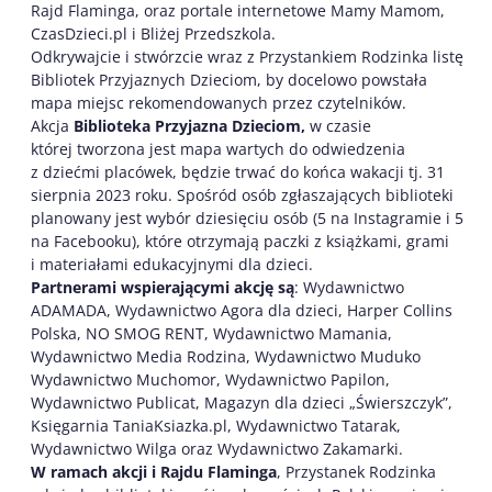
Rajd Flaminga, oraz portale internetowe Mamy Mamom,
CzasDzieci.pl i Bliżej Przedszkola.
Odkrywajcie i stwórzcie wraz z Przystankiem Rodzinka listę
Bibliotek Przyjaznych Dzieciom, by docelowo powstała
mapa miejsc rekomendowanych przez czytelników.
Akcja
Biblioteka Przyjazna Dzieciom
,
w czasie
której tworzona jest mapa wartych do odwiedzenia
z dziećmi placówek, będzie trwać do końca wakacji tj. 31
sierpnia 2023 roku. Spośród osób zgłaszających biblioteki
planowany jest wybór dziesięciu osób (5 na Instagramie i 5
na Facebooku), które otrzymają paczki z książkami, grami
i materiałami edukacyjnymi dla dzieci.
Partnerami wspierającymi akcję są
: Wydawnictwo
ADAMADA, Wydawnictwo Agora dla dzieci, Harper Collins
Polska, NO SMOG RENT, Wydawnictwo Mamania,
Wydawnictwo Media Rodzina, Wydawnictwo Muduko
Wydawnictwo Muchomor, Wydawnictwo Papilon,
Wydawnictwo Publicat, Magazyn dla dzieci „Świerszczyk”,
Księgarnia TaniaKsiazka.pl, Wydawnictwo Tatarak,
Wydawnictwo Wilga oraz Wydawnictwo Zakamarki.
W ramach akcji i Rajdu Flaminga
, Przystanek Rodzinka