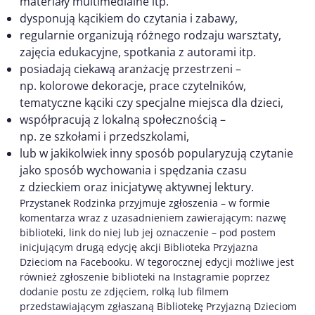
materiały multimedialne itp.
dysponują kącikiem do czytania i zabawy,
regularnie organizują różnego rodzaju warsztaty,
zajęcia edukacyjne, spotkania z autorami itp.
posiadają ciekawą aranżację przestrzeni –
np. kolorowe dekoracje, prace czytelników,
tematyczne kąciki czy specjalne miejsca dla dzieci,
współpracują z lokalną społecznością –
np. ze szkołami i przedszkolami,
lub w jakikolwiek inny sposób popularyzują czytanie
jako sposób wychowania i spędzania czasu
z dzieckiem oraz inicjatywę aktywnej lektury.
Przystanek Rodzinka przyjmuje zgłoszenia – w formie
komentarza wraz z uzasadnieniem zawierającym: nazwę
biblioteki, link do niej lub jej oznaczenie – pod postem
inicjującym drugą edycję akcji Biblioteka Przyjazna
Dzieciom na Facebooku. W tegorocznej edycji możliwe jest
również zgłoszenie biblioteki na Instagramie poprzez
dodanie postu ze zdjęciem, rolką lub filmem
przedstawiającym zgłaszaną Bibliotekę Przyjazną Dzieciom