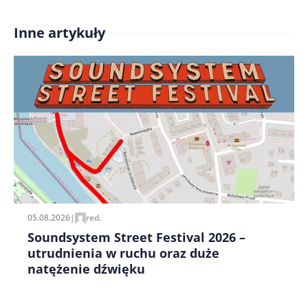
Inne artykuły
Treść komentarza*
Zapamiętaj moje dane w tej przeglądarce podczas
pisania kolejnych komentarzy.
05.08.2026
|
red.
Soundsystem Street Festival 2026 –
utrudnienia w ruchu oraz duże
natężenie dźwięku