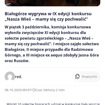
Białogórze wygrywa w IX edycji konkursu
„Nasza Wieś – mamy się czy pochwalić”
W piątek 3 października, komisja konkursowa
wyłoniła zwycięzców XI edycji konkursu dla
sołectw powiatu zgorzeleckiego – „Nasza Wieś –
mamy się czy pochwalić”. I miejsce zajęło sołectwo
Białogórze, II miejsce przypadło dla Radzimowa
Górnego, a III miejsce ex aequo zdobyły Jasna Góra
oraz Ruszów.
red.
Skopiuj link
08.10.2025
107
Czas lektury:
2
min
Wśród 10 sołectw biorących udział w konkursie były jeszcze