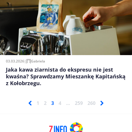
03.03.2026
|
Gabriela
Jaka kawa ziarnista do ekspresu nie jest
kwaśna? Sprawdzamy Mieszankę Kapitańską
z Kołobrzegu.
1
2
3
4
…
259
260