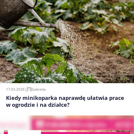
17.03.2026
|
Gabriela
Kiedy minikoparka naprawdę ułatwia prace
w ogrodzie i na działce?