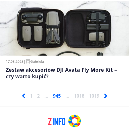
17.03.2023
|
Gabriela
Zestaw akcesoriów DJI Avata Fly More Kit –
czy warto kupić?
1
2
…
945
…
1018
1019