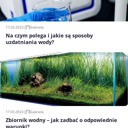
17.03.2023
|
Gabriela
Na czym polega i jakie są sposoby
uzdatniania wody?
17.03.2023
|
Gabriela
Zbiornik wodny – jak zadbać o odpowiednie
warunki?