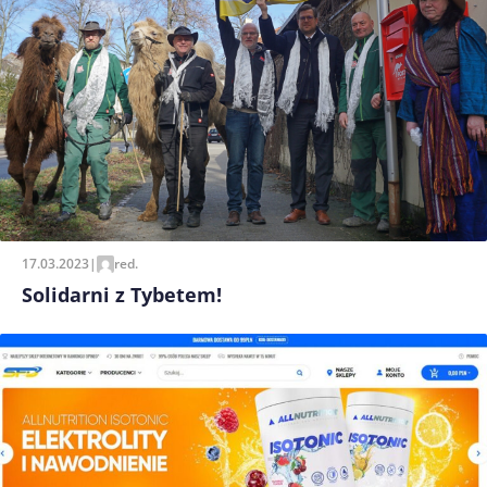
17.03.2023
|
red.
Solidarni z Tybetem!