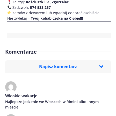
Zajrzyj:
Kościuszki 51, Zgorzelec
Zadzwoń:
574 533 257
Zamów z dowozem lub wpadnij odebrać osobiście!
Nie zwlekaj –
Twój kebab czeka na Ciebie!!!
Komentarze
Napisz komentarz
Imię/ Nick*
Włoskie wakacje
Najlepsze jedzenie we Włoszech w Rimini albo innym
Treść komentarza*
miescie