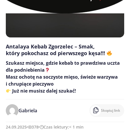
Antalaya Kebab Zgorzelec – Smak,
który pokochasz od pierwszego kęsa!!!
Szukasz miejsca, gdzie kebab to prawdziwa uczta
dla podniebienia
Masz ochotę na soczyste mięso, świeże warzywa
i chrupiące pieczywo
Już nie musisz dalej szukać!
Gabriela
Skopiuj link
24.09.2025
378
Czas lektury:
< 1
min