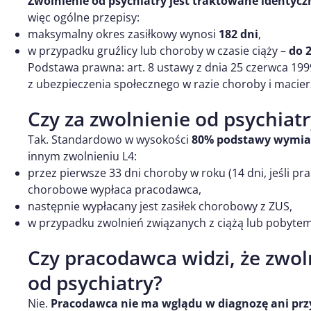
Zwolnienie od psychiatry jest traktowane identyczn
więc ogólne przepisy:
maksymalny okres zasiłkowy wynosi
182 dni
,
w przypadku gruźlicy lub choroby w czasie ciąży –
do 
Podstawa prawna: art. 8 ustawy z dnia 25 czerwca 199
z ubezpieczenia społecznego w razie choroby i macie
Czy za zwolnienie od psychiatry
Tak. Standardowo w wysokości
80% podstawy wymia
innym zwolnieniu L4:
przez pierwsze 33 dni choroby w roku (14 dni, jeśli p
chorobowe wypłaca pracodawca,
następnie wypłacany jest zasiłek chorobowy z ZUS,
w przypadku zwolnień związanych z ciążą lub pobytem
Czy pracodawca widzi, że zwoln
od psychiatry?
Nie.
Pracodawca nie ma wglądu w diagnozę ani prz