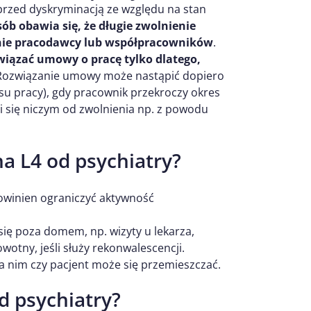
przed dyskryminacją ze względu na stan
sób obawia się, że długie zwolnienie
nie pracodawcy lub współpracowników
.
iązać umowy o pracę tylko dlatego,
 Rozwiązanie umowy może nastąpić dopiero
ksu pracy), gdy pracownik przekroczy okres
i się niczym od zwolnienia np. z powodu
a L4 od psychiatry?
powinien ograniczyć aktywność
ię poza domem, np. wizyty u lekarza,
wotny, jeśli służy rekonwalescencji.
na nim czy pacjent może się przemieszczać.
d psychiatry?