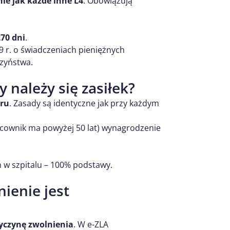
ie jak każde inne L4
. Obowiązują
270 dni
.
9 r. o świadczeniach pieniężnych
rzyństwa.
 należy się zasiłek?
ru
. Zasady są identyczne jak przy każdym
racownik ma powyżej 50 lat) wynagrodzenie
 w szpitalu – 100% podstawy.
ienie jest
yczynę zwolnienia
. W e-ZLA