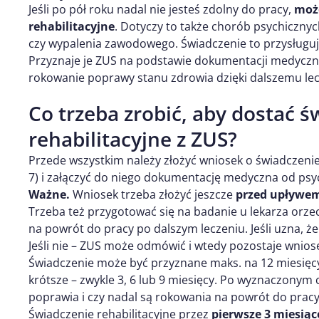
Jeśli po pół roku nadal nie jesteś zdolny do pracy,
może
rehabilitacyjne
. Dotyczy to także chorób psychicznyc
czy wypalenia zawodowego. Świadczenie to przysługu
Przyznaje je ZUS na podstawie dokumentacji medyczne
rokowanie poprawy stanu zdrowia dzięki dalszemu lec
Co trzeba zrobić, aby dostać ś
rehabilitacyjne z ZUS?
Przede wszystkim należy złożyć wniosek o świadczenie
7) i załączyć do niego dokumentację medyczna od psyc
Ważne.
Wniosek trzeba złożyć jeszcze
przed upływem 
Trzeba też przygotować się na badanie u lekarza orzecz
na powrót do pracy po dalszym leczeniu. Jeśli uzna, ż
Jeśli nie – ZUS może odmówić i wtedy pozostaje wniose
Świadczenie może być przyznane maks. na 12 miesięcy
krótsze – zwykle 3, 6 lub 9 miesięcy. Po wyznaczonym 
poprawia i czy nadal są rokowania na powrót do pracy
Świadczenie rehabilitacyjne przez
pierwsze 3 miesią