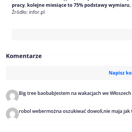
pracy
,
kolejne miesiące to 75% podstawy wymiaru
,
Źródło: infor.pl
Komentarze
Napisz k
Big tree baobab
Jestem na wakacjach we Włoszech
Imię/ Nick*
robol weber
można oszukiwać dowoli,nie maja jak 
Treść komentarza*