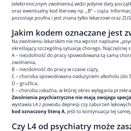
(elektronicznym zwolnieniu) widzi jedynie daty począt
oraz ewentualny kod literowy np. „B” – ciąża. Informac
pozostaje poufna i jest znana tylko lekarzowi oraz ZUS
Jakim kodem oznaczane jest z
Na zwolnieniu lekarskim nie ma wprost napisane „psych
określający szczególną sytuację chorego. Najczęściej 
A – niezdolność do pracy spowodowana tą samą choro
zwolnienia,
B – niezdolność do pracy w czasie ciąży,
C – choroba spowodowana nadużyciem alkoholu (do 5 
D – gruźlica,
E – choroba zakaźna, w której okres wylęgania przekra
Zwolnienia psychiatryczne nie mają swojego specj
wystawia L4 z powodu depresji czy zaburzeń lękowyc
kod oznaczony literą A
, jeśli to kontynuacja tej same
Czy L4 od psychiatry może zas