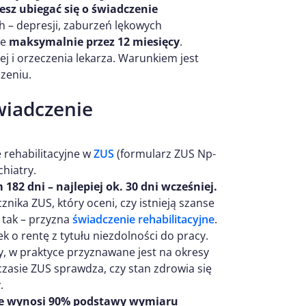
sz ubiegać się o świadczenie
h – depresji, zaburzeń lękowych
je
maksymalnie przez 12 miesięcy
.
j i orzeczenia lekarza. Warunkiem jest
zeniu.
wiadczenie
 rehabilitacyjne w
ZUS
(formularz ZUS Np-
hiatry.
182 dni – najlepiej ok. 30 dni wcześniej.
nika ZUS, który oceni, czy istnieją szanse
e tak – przyzna
świadczenie rehabilitacyjne
.
k o rentę z tytułu niezdolności do pracy.
, w praktyce przyznawane jest na okresy
czasie ZUS sprawdza, czy stan zdrowia się
.
ce wynosi 90% podstawy wymiaru