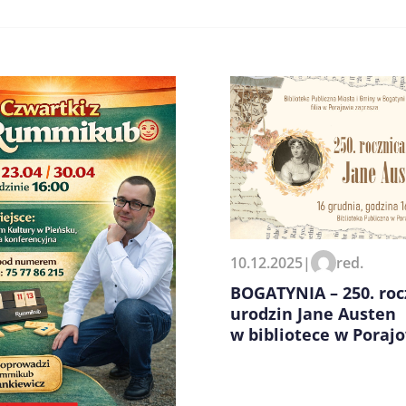
zeglądarce podczas pisania
10.12.2025
|
red.
BOGATYNIA – 250. roc
urodzin Jane Austen
w bibliotece w Poraj