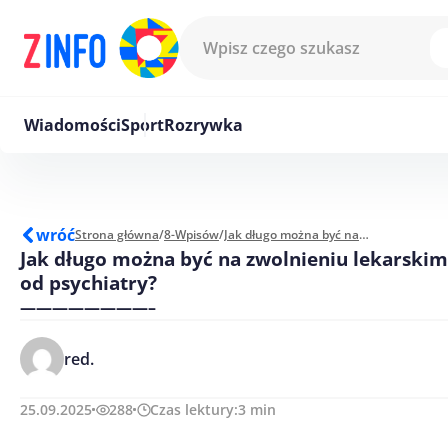
Przejdź do treści
Wiadomości
Sport
Rozrywka
wróć
Strona główna
/
8-Wpisów
/
Jak długo można być na zwolnieniu lekarskim od psychiatry?
Jak długo można być na zwolnieniu lekarskim
od psychiatry?
————————–
red.
25.09.2025
288
Czas lektury:
3
min