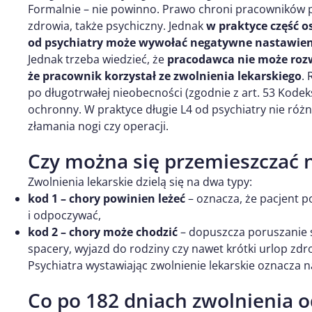
Formalnie – nie powinno. Prawo chroni pracowników 
zdrowia, także psychiczny. Jednak
w praktyce część o
od psychiatry może wywołać negatywne nastawie
Jednak trzeba wiedzieć, że
pracodawca nie może rozw
że pracownik korzystał ze zwolnienia lekarskiego
.
po długotrwałej nieobecności (zgodnie z art. 53 Kode
ochronny. W praktyce długie L4 od psychiatry nie różn
złamania nogi czy operacji.
Czy można się przemieszczać n
Zwolnienia lekarskie dzielą się na dwa typy:
kod 1 – chory powinien leżeć
– oznacza, że pacjent 
i odpoczywać,
kod 2 – chory może chodzić
– dopuszcza poruszanie s
spacery, wyjazd do rodziny czy nawet krótki urlop zdro
Psychiatra wystawiając zwolnienie lekarskie oznacza 
Co po 182 dniach zwolnienia o