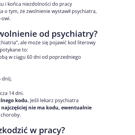
ku i końca niezdolności do pracy
ja o tym, że zwolnienie wystawił psychiatra,
-owi.
wolnienie od psychiatry?
iatria”, ale może się pojawić kod literowy
spotykane to:
bą w ciągu 60 dni od poprzedniego
dni),
cza 14 dni.
alnego kodu.
Jeśli lekarz psychiatra
h
najczęściej nie ma kodu, ewentualnie
j choroby.
zkodzić w pracy?