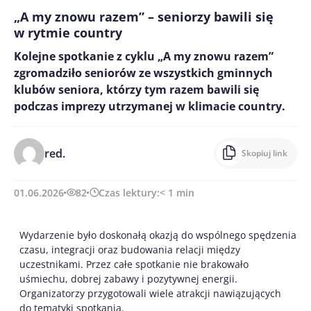
„A my znowu razem” – seniorzy bawili się
w rytmie country
Kolejne spotkanie z cyklu „A my znowu razem”
zgromadziło seniorów ze wszystkich gminnych
klubów seniora, którzy tym razem bawili się
podczas imprezy utrzymanej w klimacie country.
red.
Skopiuj link
01.06.2026
82
Czas lektury:
< 1
min
Wydarzenie było doskonałą okazją do wspólnego spędzenia
czasu, integracji oraz budowania relacji między
uczestnikami. Przez całe spotkanie nie brakowało
uśmiechu, dobrej zabawy i pozytywnej energii.
Organizatorzy przygotowali wiele atrakcji nawiązujących
do tematyki spotkania.