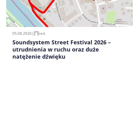
Zapamiętaj moje dane w tej przeglądarce podczas
pisania kolejnych komentarzy.
05.08.2026
|
red.
Soundsystem Street Festival 2026 –
utrudnienia w ruchu oraz duże
natężenie dźwięku