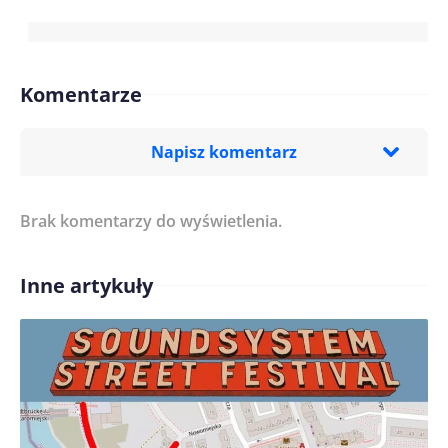
Komentarze
Napisz komentarz
Brak komentarzy do wyświetlenia.
Imię/ Nick*
Inne artykuły
Treść komentarza*