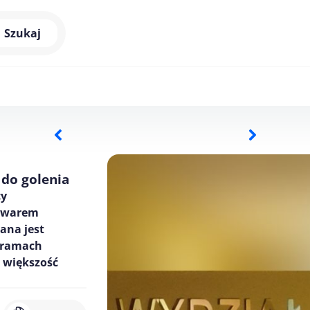
Szukaj
 do golenia
cy
towarem
ana jest
 ramach
 większość