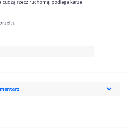
a cudzą rzecz ruchomą, podlega karze
orzelcu
omentarz