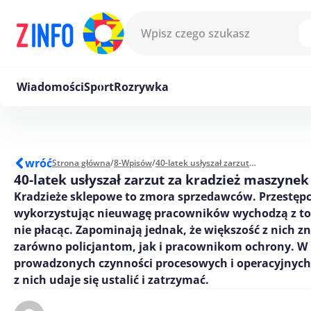
Przejdź do treści
Wiadomości
Sport
Rozrywka
wróć
Strona główna
/
8-Wpisów
/
40-latek usłyszał zarzut za kradzież maszynek do golenia
40-latek usłyszał zarzut za kradzież maszynek
Kradzieże sklepowe to zmora sprzedawców. Przestęp
wykorzystując nieuwagę pracowników wychodzą z 
nie płacąc. Zapominają jednak, że większość z nich zn
zarówno policjantom, jak i pracownikom ochrony. W
prowadzonych czynności procesowych i operacyjnych
z nich udaje się ustalić i zatrzymać.