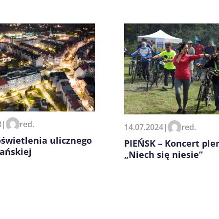
zeglądarce podczas pisania
3
|
red.
14.07.2024
|
red.
świetlenia ulicznego
PIEŃSK – Koncert pl
ańskiej
„Niech się niesie”