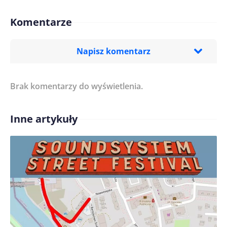
Komentarze
Napisz komentarz
Brak komentarzy do wyświetlenia.
Imię/ Nick*
Inne artykuły
Treść komentarza*
Zapamiętaj moje dane w tej przeglądarce podczas
pisania kolejnych komentarzy.