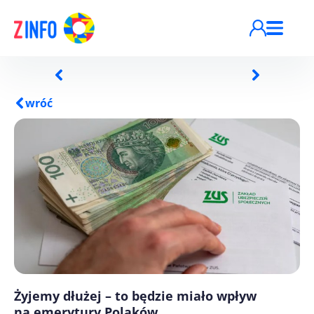
Przejdź do treści
wróć
Żyjemy dłużej – to będzie miało wpływ
na emerytury Polaków