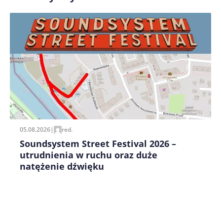
Zapamiętaj moje dane w tej przeglądarce podczas
pisania kolejnych komentarzy.
05.08.2026
|
red.
Soundsystem Street Festival 2026 –
utrudnienia w ruchu oraz duże
natężenie dźwięku