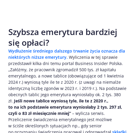
Szybsza emerytura bardziej
się opłaci?
Wydłużenie średniego dalszego trwanie życia oznacza dla
niektórych niższe emerytury.
Wyliczenia w tej sprawie
przedstawił kilka dni temu portal Business Insider Polska.
„Załóżmy, że pracownik zgromadził 500 tys. zł kapitału
emerytalnego, a nowe tablice (obowiązujące od 1 kwietnia
2024 r.) wyniosą tyle ile te z 2020 r. (z uwagi na niemalże
identyczną liczbę zgonów w 2023 r. i 2019 r.). Na podstawie
obecnych tablic jego emerytura wyniosłaby ok. 2 tys. 380
zł.
Jeśli nowe tablice wyniosą tyle, ile te z 2020 r.,
to na ich podstawie emerytura wyniosłaby 2 tys. 297 zł,
czyli o 83 zł miesięcznie mniej”
– wylicza serwis.
Przeliczenie świadczenia emerytalnego jest możliwe
w ściśle określonych sytuacjach np., gdy senior
po przyznaniu świadczenia pracował i odprowadzał
składki