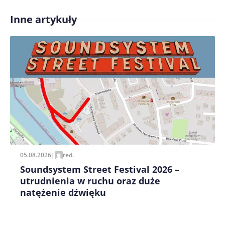
Inne artykuły
Treść komentarza*
Zapamiętaj moje dane w tej przeglądarce podczas
pisania kolejnych komentarzy.
05.08.2026
|
red.
Soundsystem Street Festival 2026 –
utrudnienia w ruchu oraz duże
natężenie dźwięku