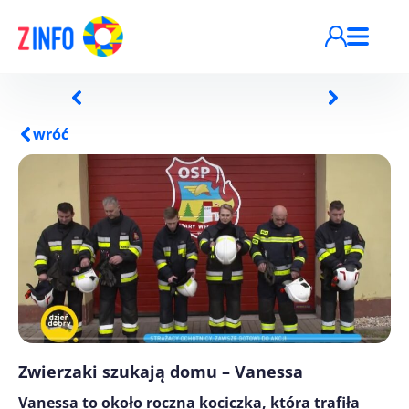
Przejdź do treści
wróć
Zwierzaki szukają domu – Vanessa
Vanessa to około roczna kociczka, która trafiła