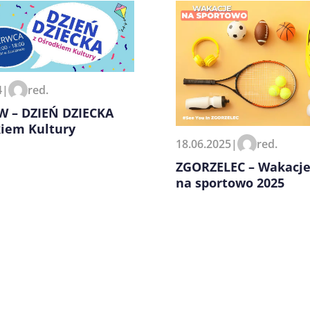
4
|
red.
zeglądarce podczas pisania
 – DZIEŃ DZIECKA
kiem Kultury
18.06.2025
|
red.
ZGORZELEC – Wakacj
na sportowo 2025