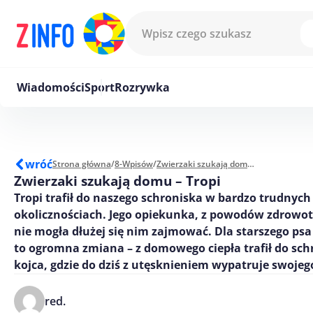
Przejdź do treści
Wiadomości
Sport
Rozrywka
wróć
Strona główna
/
8-Wpisów
/
Zwierzaki szukają domu - Tropi
Zwierzaki szukają domu – Tropi
Tropi trafił do naszego schroniska w bardzo trudnych
okolicznościach. Jego opiekunka, z powodów zdrowo
nie mogła dłużej się nim zajmować. Dla starszego psa
to ogromna zmiana – z domowego ciepła trafił do sc
kojca, gdzie do dziś z utęsknieniem wypatruje swojeg
red.