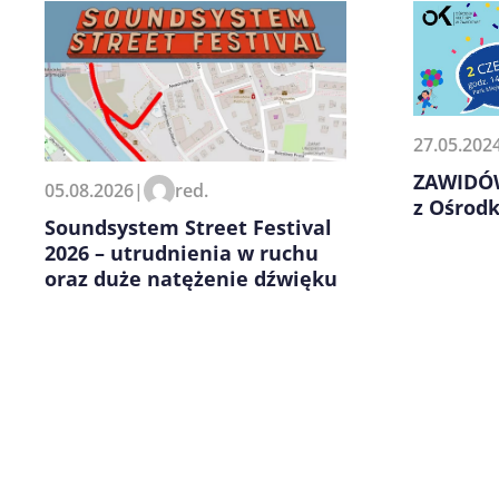
27.05.202
Zapamiętaj moje dane w tej pr
ZAWIDÓW
05.08.2026
|
red.
kolejnych komentarzy.
z Ośrod
Soundsystem Street Festival
2026 – utrudnienia w ruchu
oraz duże natężenie dźwięku