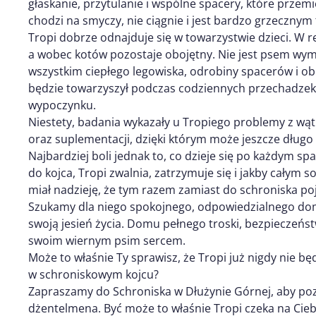
głaskanie, przytulanie i wspólne spacery, które prz
chodzi na smyczy, nie ciągnie i jest bardzo grzeczny
Tropi dobrze odnajduje się w towarzystwie dzieci. W r
a wobec kotów pozostaje obojętny. Nie jest psem wym
wszystkim ciepłego legowiska, odrobiny spacerów i o
będzie towarzyszył podczas codziennych przechadzek,
wypoczynku.
Niestety, badania wykazały u Tropiego problemy z wą
oraz suplementacji, dzięki którym może jeszcze długo
Najbardziej boli jednak to, co dzieje się po każdym s
do kojca, Tropi zwalnia, zatrzymuje się i jakby całym s
miał nadzieję, że tym razem zamiast do schroniska p
Szukamy dla niego spokojnego, odpowiedzialnego dom
swoją jesień życia. Domu pełnego troski, bezpieczeństw
swoim wiernym psim sercem.
Może to właśnie Ty sprawisz, że Tropi już nigdy nie b
w schroniskowym kojcu?
Zapraszamy do Schroniska w Dłużynie Górnej, aby po
dżentelmena. Być może to właśnie Tropi czeka na Ciebie