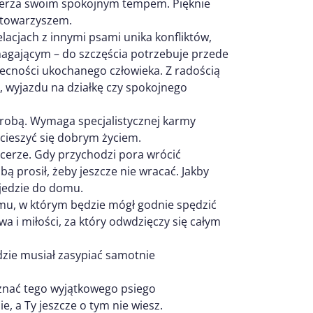
emierza swoim spokojnym tempem. Pięknie
m towarzyszem.
elacjach z innymi psami unika konfliktów,
agającym – do szczęścia potrzebuje przede
becności ukochanego człowieka. Z radością
 wyjazdu na działkę czy spokojnego
trobą. Wymaga specjalistycznej karmy
 cieszyć się dobrym życiem.
pacerze. Gdy przychodzi pora wrócić
obą prosił, żeby jeszcze nie wracać. Jakby
ojedzie do domu.
u, w którym będzie mógł godnie spędzić
a i miłości, za który odwdzięczy się całym
ędzie musiał zasypiać samotnie
znać tego wyjątkowego psiego
, a Ty jeszcze o tym nie wiesz.