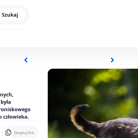
Szukaj
tnych,
 była
hroniskowego
o człowieka.
Skopiuj link