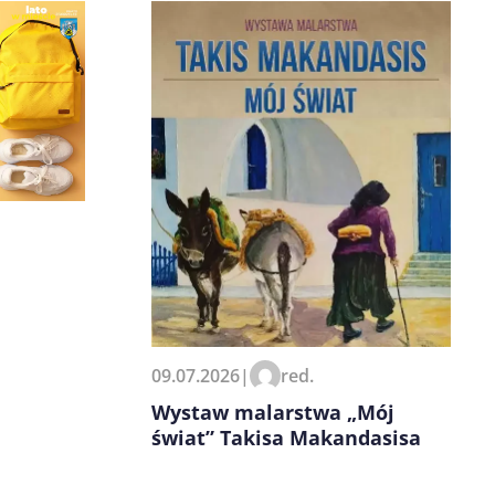
e
09.07.2026
|
red.
Wystaw malarstwa „Mój
świat” Takisa Makandasisa