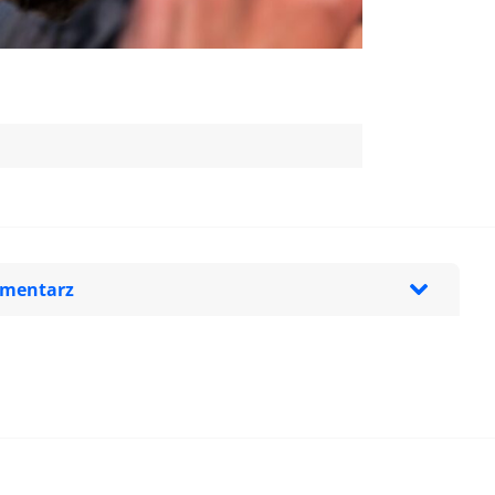
omentarz