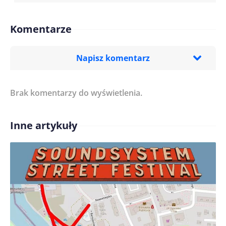
Komentarze
Napisz komentarz
Brak komentarzy do wyświetlenia.
Imię/ Nick*
Inne artykuły
Treść komentarza*
Zapamiętaj moje dane w tej przeglądarce podczas