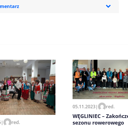
omentarz
zeglądarce podczas pisania
05.11.2023
|
red.
WĘGLINIEC – Zakończ
5
|
red.
sezonu rowerowego