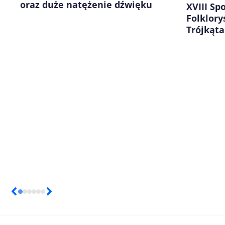
oraz duże natężenie dźwięku
XVIII Sp
Folklor
Trójkąta