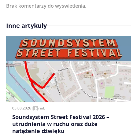
Brak komentarzy do wyświetlenia.
Imię/ Nick*
Inne artykuły
Treść komentarza*
Zapamiętaj moje dane w tej przeglądarce podczas
pisania kolejnych komentarzy.
05.08.2026
|
red.
Soundsystem Street Festival 2026 –
utrudnienia w ruchu oraz duże
natężenie dźwięku