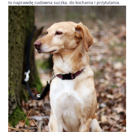
to naprawdę cudowna suczka, do kochania i przytulania.