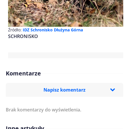
Źródło:
IDZ Schronisko Dłużyna Górna
SCHRONISKO
Komentarze
Napisz komentarz
Brak komentarzy do wyświetlenia.
Imię/ Nick*
Inne artykuły
Treść komentarza*