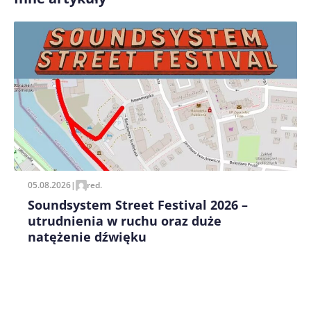
Zapamiętaj moje dane w tej przeglądarce podczas
pisania kolejnych komentarzy.
05.08.2026
|
red.
Soundsystem Street Festival 2026 –
utrudnienia w ruchu oraz duże
natężenie dźwięku