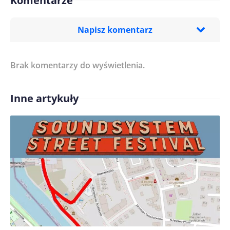
Komentarze
Napisz komentarz
Brak komentarzy do wyświetlenia.
Imię/ Nick*
Inne artykuły
Treść komentarza*
Zapamiętaj moje dane w tej przeglądarce podczas
pisania kolejnych komentarzy.